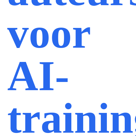
voor
AI-
traini