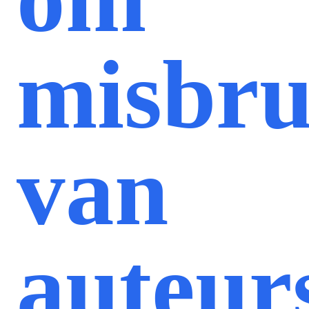
misbru
van
auteur