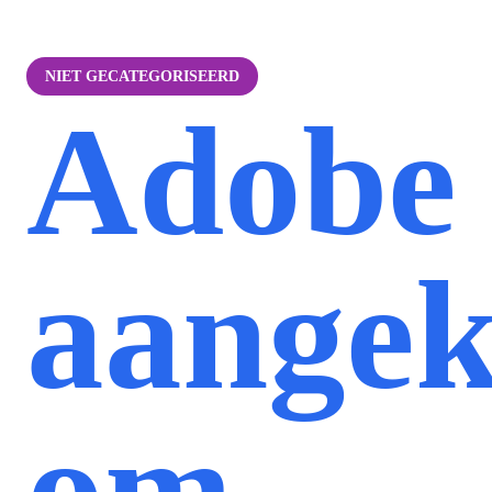
NIET GECATEGORISEERD
Adobe
aangek
om