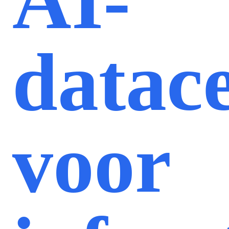
AI-
datac
voor