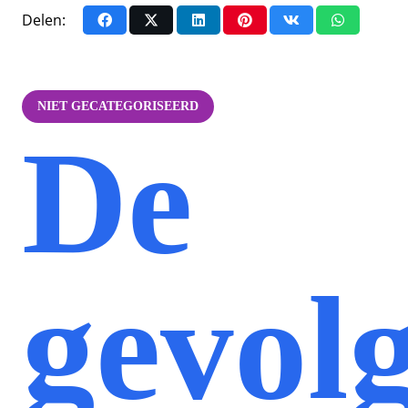
Delen:
NIET GECATEGORISEERD
De
gevol