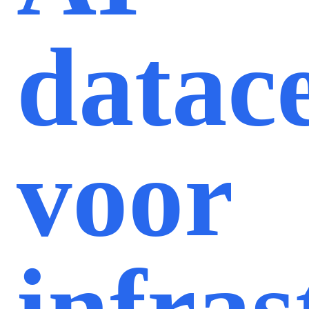
datac
voor
infra