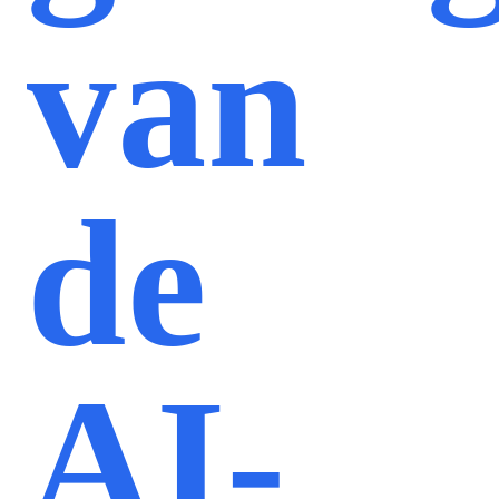
van
de
AI-