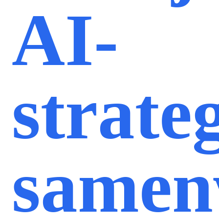
AI-
strate
samen