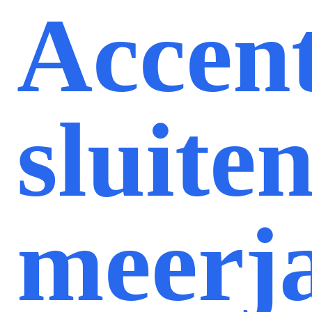
Accen
sluite
meerja