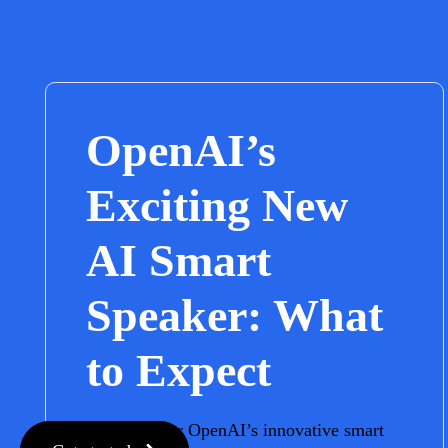
OpenAI’s
Exciting New
AI Smart
Speaker: What
to Expect
Get ready for OpenAI’s innovative smart