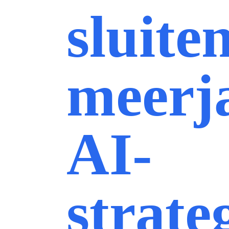
sluite
meerj
AI-
strate