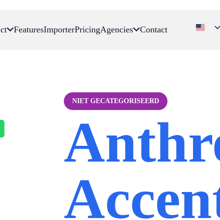
ct
Features
Importer
Pricing
Agencies
Contact
NIET GECATEGORISEERD
Anthr
Accen