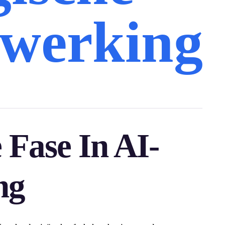
werking
Fase In AI-
ng