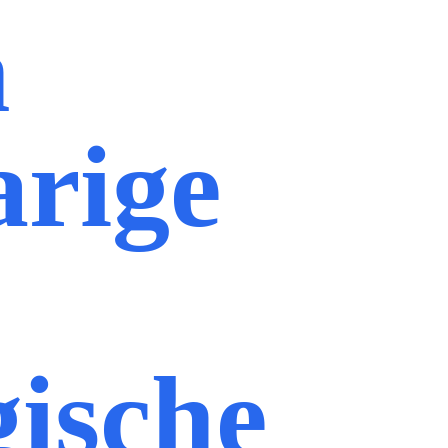
n
arige
gische