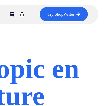
Try ShopWriter
opic en
ture