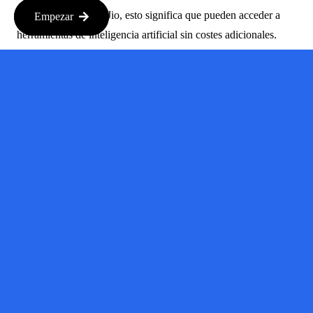
Para los usuarios de Jio, esto significa que pueden acceder a
Empezar
herramientas de inteligencia artificial sin costes adicionales.
Esto puede mejorar su experiencia con la tecnología. Anímate a
experimentar con la IA, a crear textos, a analizar datos o
incluso a mejorar tus tareas diarias. ¡Las ventajas son
increíbles!
El Papel
De La IA