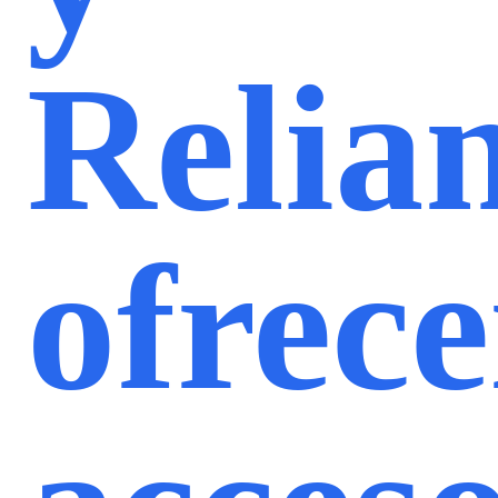
Relia
ofrec