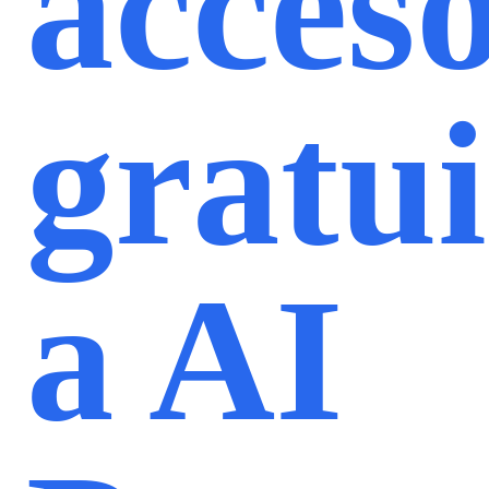
acces
gratui
a AI