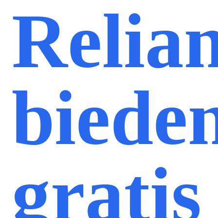
Relia
biede
gratis