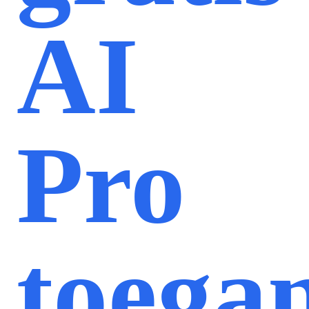
AI
Pro
toega