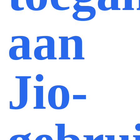
aan
Jio-