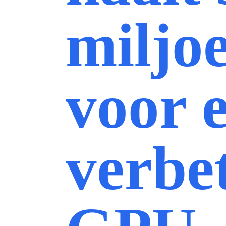
miljo
voor 
verbe