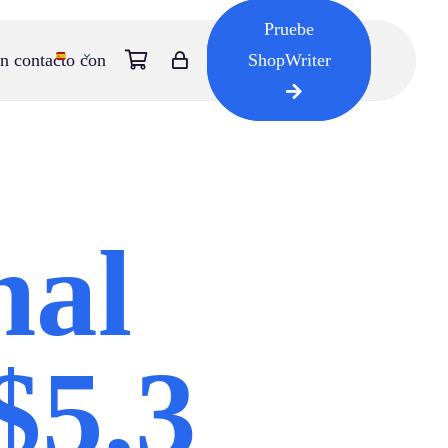
Pruebe
n contacto con
ShopWriter
nal
$5,3