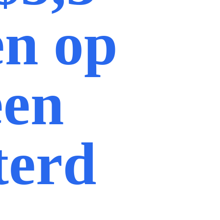
en op
een
terd