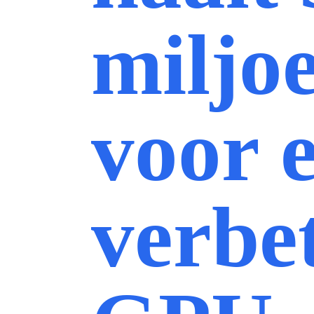
miljo
voor 
verbe