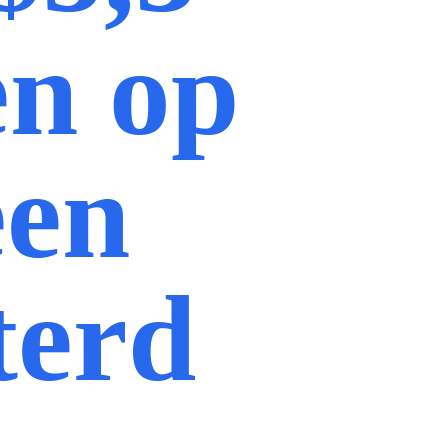
en op
een
terd