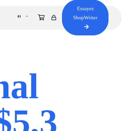
Essayez
ShopWriter
nal
$5,3