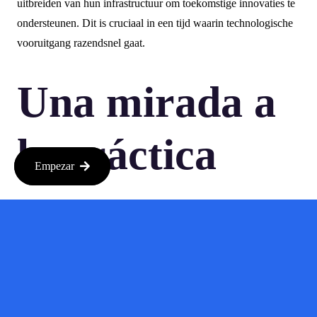
uitbreiden van hun infrastructuur om toekomstige innovaties te
ondersteunen. Dit is cruciaal in een tijd waarin technologische
vooruitgang razendsnel gaat.
Una mirada a
la práctica
Empezar
Neem bijvoorbeeld een bedrijf dat gebruikmaakt van AI voor
klantenservice. Met de extra cloudcapaciteit kan dit bedrijf zijn
chatbots en geautomatiseerde systemen verbeteren, waardoor
klanten sneller geholpen kunnen worden. Dit leidt niet alleen
tot een hogere klanttevredenheid, maar ook tot lagere
operationele kosten.