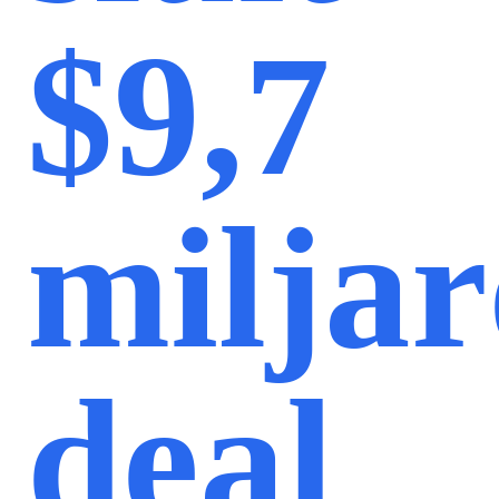
$9,7
milja
deal