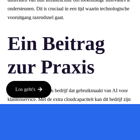
ondersteunen. Dit is cruciaal in een tijd waarin technologische
vooruitgang razendsnel gaat.
Ein Beitrag
zur Praxis
Los geht's
Neem bijvoorbeeld een bedrijf dat gebruikmaakt van AI voor
klantenservice. Met de extra cloudcapaciteit kan dit bedrijf zijn
chatbots en geautomatiseerde systemen verbeteren, waardoor
klanten sneller geholpen kunnen worden. Dit leidt niet alleen
tot een hogere klanttevredenheid, maar ook tot lagere
operationele kosten.