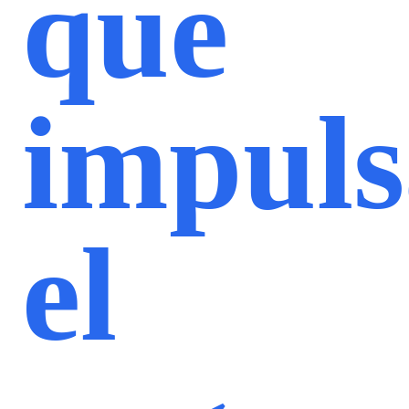
que
impul
el