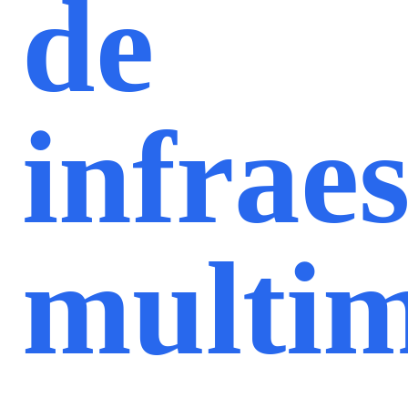
de
infrae
multim