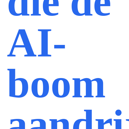
die de
AI-
boom
aandri