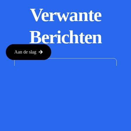
Verwante
Berichten
Aan de slag
Omilia
Secures
$67