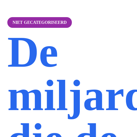
NIET GECATEGORISEERD
De
miljar