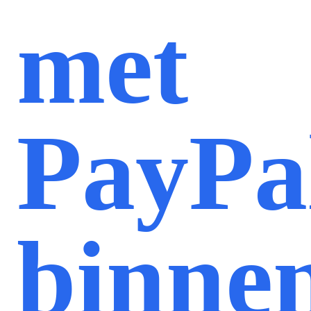
met
PayPa
binne