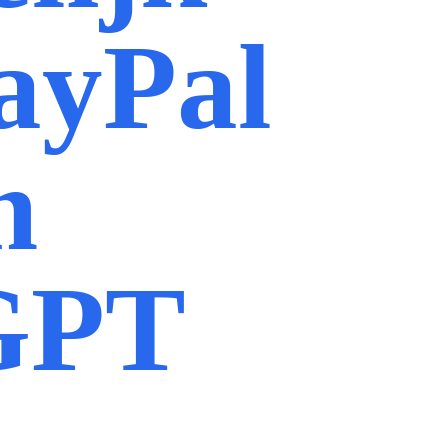
ayPal
n
GPT