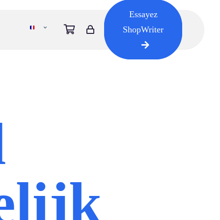
Essayez
ShopWriter
l
lijk