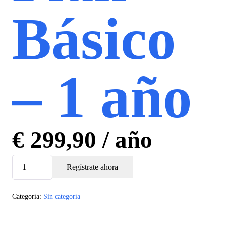
Básico
– 1 año
€
299,90
/ año
Starter
Regístrate ahora
Plan
-
Categoría:
Sin categoría
1
year