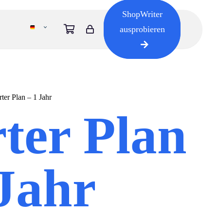
ShopWriter
ausprobieren
ter Plan – 1 Jahr
rter Plan
 Jahr