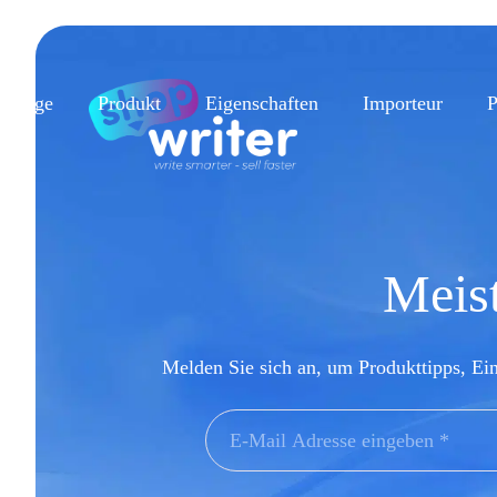
epage
Produkt
Eigenschaften
Importeur
P
Meist
Melden Sie sich an, um Produkttipps, Ei