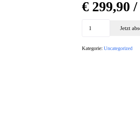
€
299,90
/
Starter
Jetzt ab
Plan
-
Kategorie:
Uncategorized
1
year
Menge