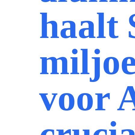
haalt 
miljo
voor A
crucia