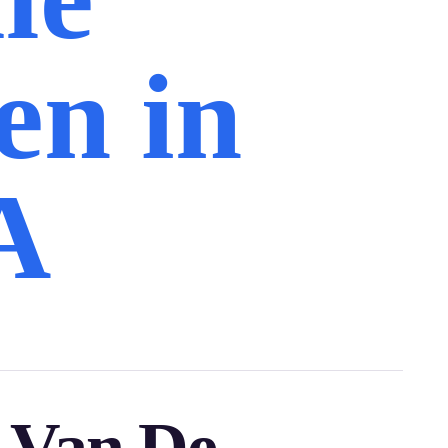
en in
A
e Van De