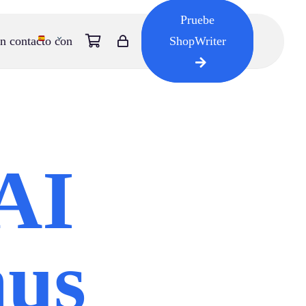
Pruebe
n contacto con
ShopWriter
 AI
us