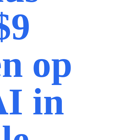
$9
en op
I in
le