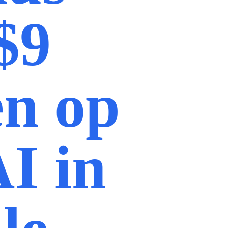
$9
en op
I in