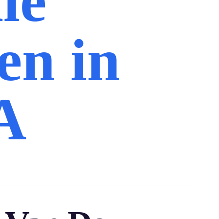
le
en in
A