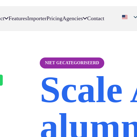
ct
Features
Importer
Pricing
Agencies
Contact
NIET GECATEGORISEERD
Scale
alum