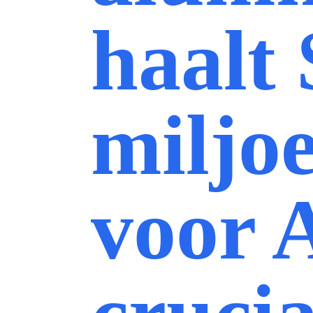
haalt 
miljo
voor A