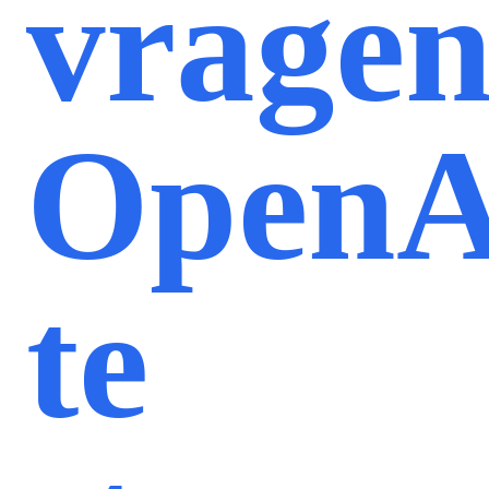
vrage
OpenA
te