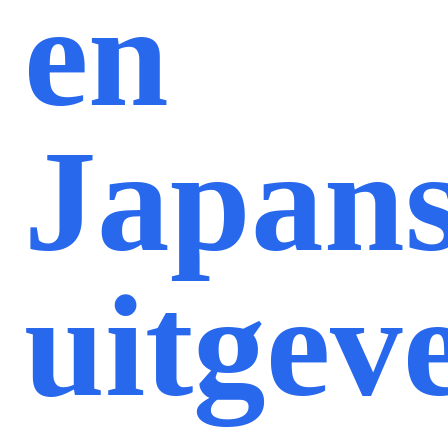
en
Japan
uitgev