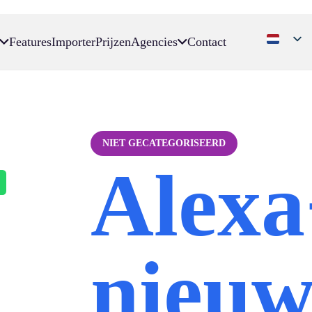
Features
Importer
Prijzen
Agencies
Contact
NIET GECATEGORISEERD
Alexa
nieuw