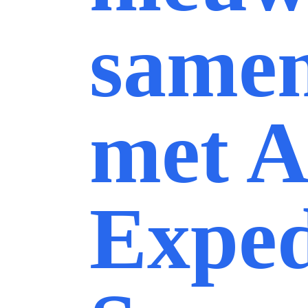
same
met A
Exped