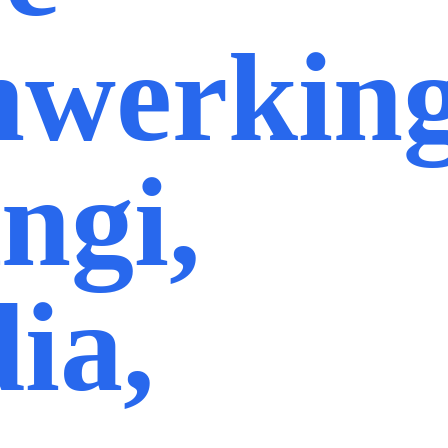
nwerkin
ngi,
ia,