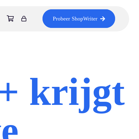
Probeer ShopWriter
+ krijgt
e