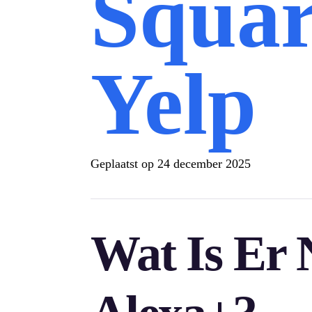
Squar
Yelp
Geplaatst op
24 december 2025
Wat Is Er