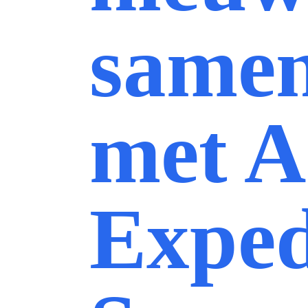
same
met A
Exped