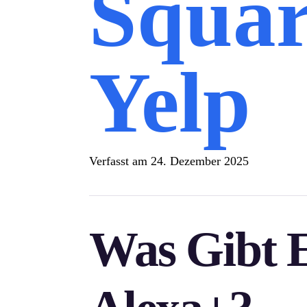
Squar
Yelp
Verfasst am
24. Dezember 2025
Was Gibt E