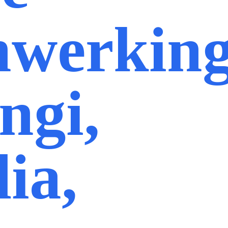
nwerkin
ngi,
ia,