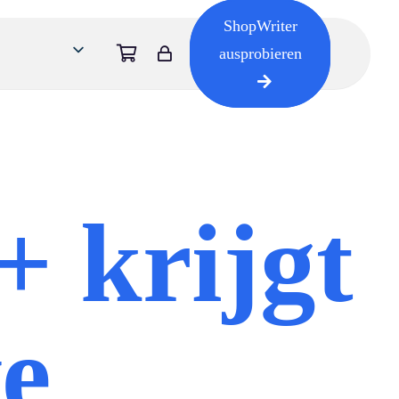
ShopWriter
ausprobieren
+ krijgt
e