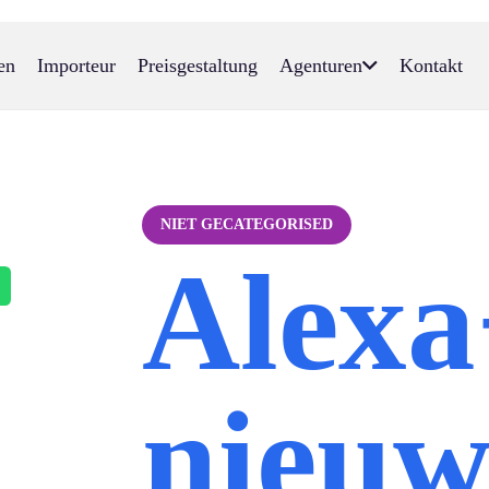
en
Importeur
Preisgestaltung
Agenturen
Kontakt
NIET GECATEGORISED
Alexa
nieuw