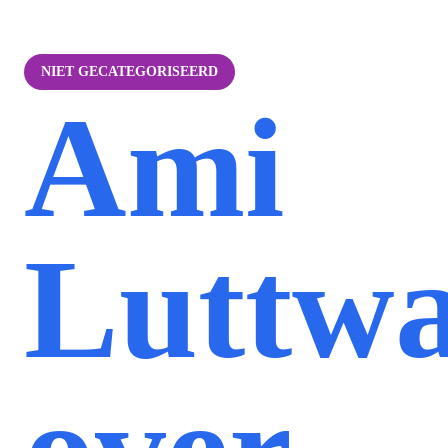
NIET GECATEGORISEERD
Ami
Luttw