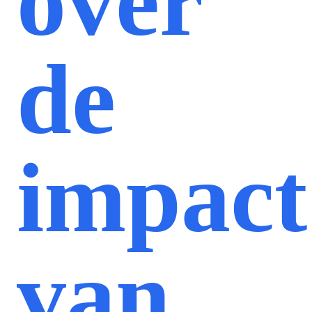
over
de
impact
van