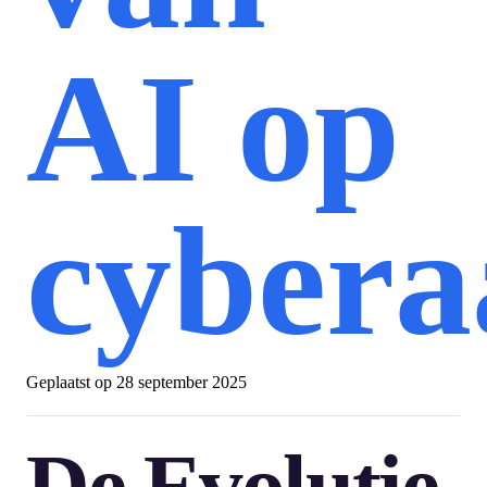
AI op
cybera
Geplaatst op
28 september 2025
De Evolutie