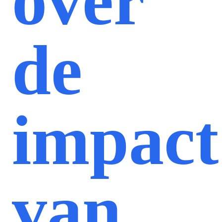
over
de
impact
van