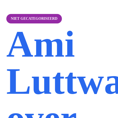
NIET GECATEGORISEERD
Ami
Luttw