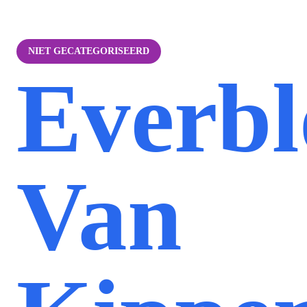
NIET GECATEGORISEERD
Everb
Van