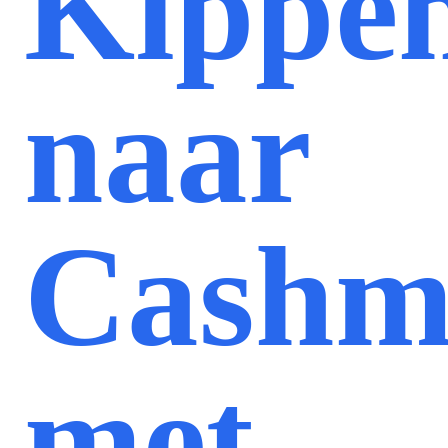
Kippe
naar
Cashm
met