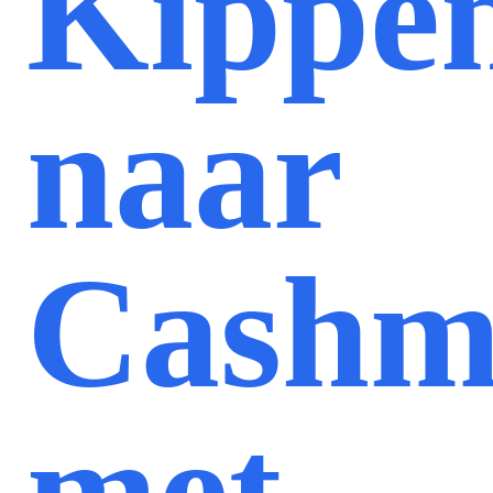
Kippe
naar
Cashm
met