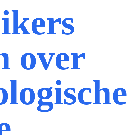
ikers
n over
logische
e