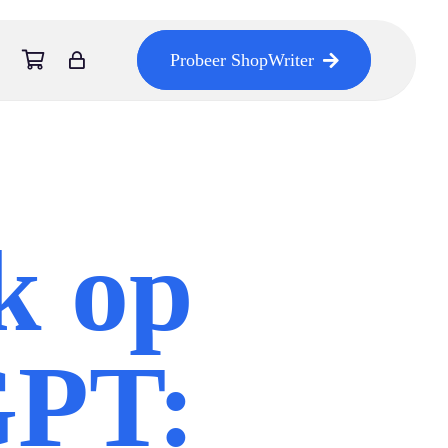
Probeer ShopWriter
k op
GPT: