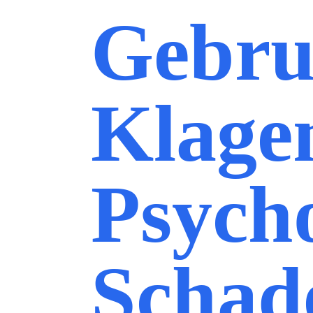
Gebru
Klage
Psycho
Schad