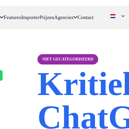
Features
Importer
Prijzen
Agencies
Contact
NIET GECATEGORISEERD
Kritie
Chat