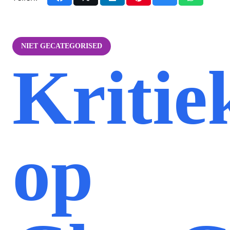
NIET GECATEGORISED
Kritie
op