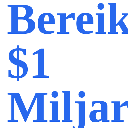
Bereik
$1
Milja