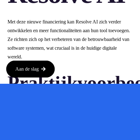
Met deze nieuwe financiering kan Resolve AI zich verder
ontwikkelen en meer functionaliteiten aan hun tool toevoegen.
Ze richten zich op het verbeteren van de betrouwbaarheid van
software systemen, wat cruciaal is in de huidige digitale
wereld.
Aan de slag
Praktijkvoorbe
Neem bijvoorbeeld een bedrijf dat dagelijks duizenden klanten
bedient via hun online platform. Met de help van een autonome
SRE van Resolve AI kunnen ze ervoor zorgen dat hun
systemen altijd soepel draaien, zonder dat er constant