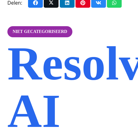
Delen:
NIET GECATEGORISEERD
Resol
AI