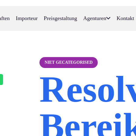
aften
Importeur
Preisgestaltung
Agenturen
Kontakt
NIET GECATEGORISED
Resol
Berei