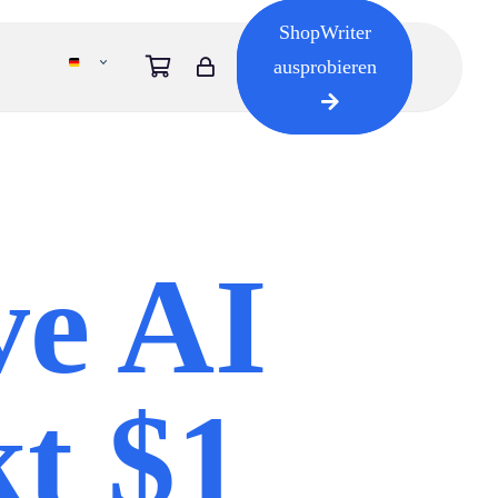
ShopWriter
ausprobieren
ve AI
kt $1