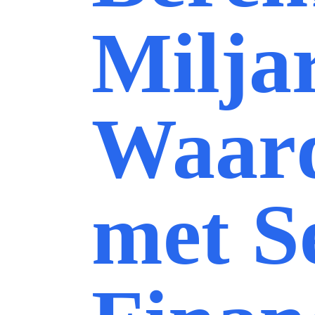
Milja
Waard
met S