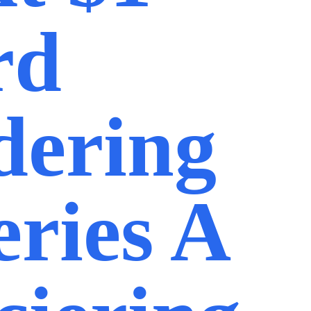
rd
ering
eries A