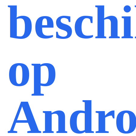
besch
op
Andro