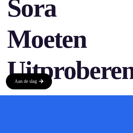
Sora
Moeten
Uitprobere
Aan de slag
Als je nog geen gebruik hebt gemaakt van Sora, is dit het
perfecte moment om dat te doen. Met de gebruiksvriendelijke
interface en krachtige functies kun je snel en eenvoudig video’s
maken die je kunt delen met vrienden of op sociale media. Of
je nu een vlogger bent, een ondernemer of gewoon iemand die