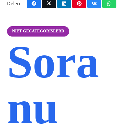
Delen:
NIET GECATEGORISEERD
Sora
nu