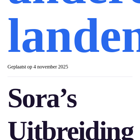
lande
Geplaatst op
4 november 2025
Sora’s
Uitbreiding