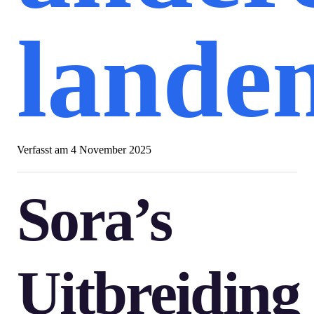
lande
Verfasst am
4 November 2025
Sora’s
Uitbreiding