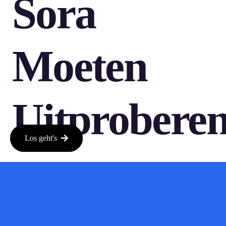
Sora
Moeten
Uitprobere
Los geht's
Als je nog geen gebruik hebt gemaakt van Sora, is dit het
perfecte moment om dat te doen. Met de gebruiksvriendelijke
interface en krachtige functies kun je snel en eenvoudig video’s
maken die je kunt delen met vrienden of op sociale media. Of
je nu een vlogger bent, een ondernemer of gewoon iemand die