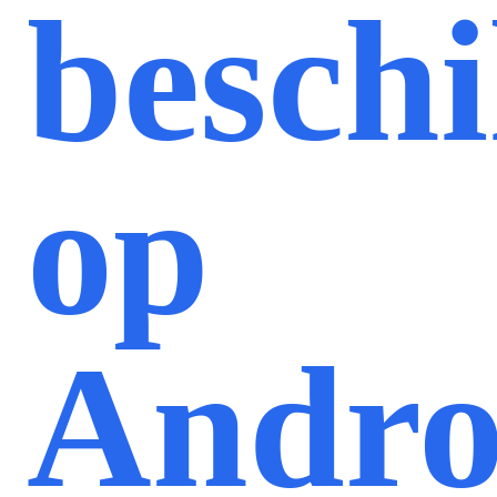
besch
op
Andro