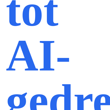
tot
AI-
gedr