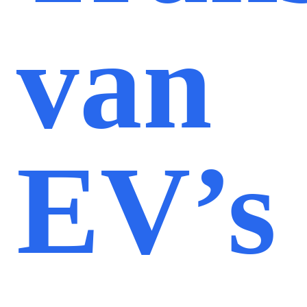
van
EV’s