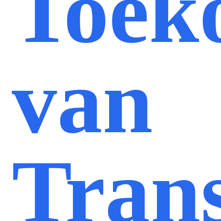
Toek
van
Tran