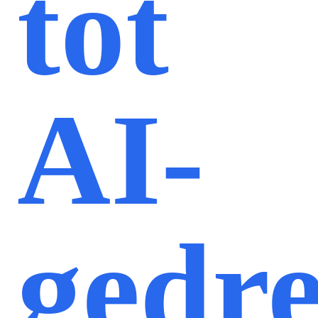
tot
AI-
gedr