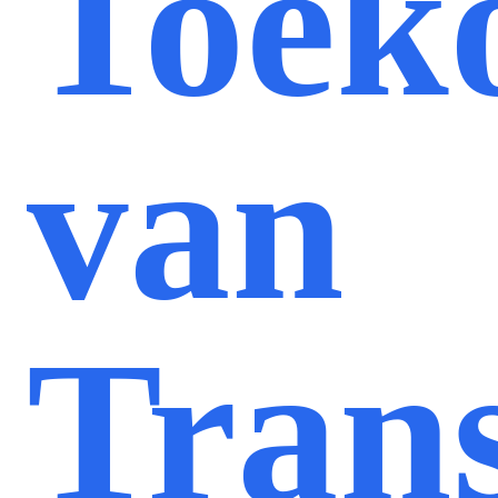
Toek
van
Tran