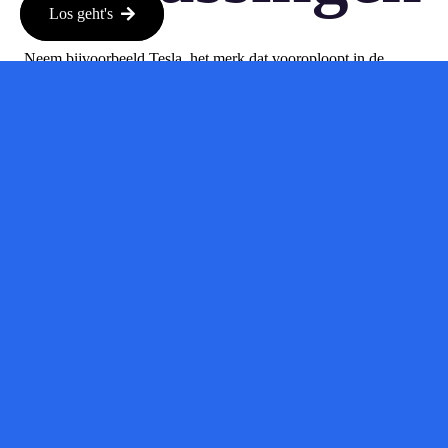
Los geht's
Neem bijvoorbeeld Tesla, het merk dat vooroploopt in de
ontwikkeling van autonome voertuigen. Dankzij AI kunnen
deze voertuigen leren van hun omgeving en zich aanpassen aan
verschillende rijomstandigheden. Dit betekent dat ze niet alleen
veiliger zijn, maar ook beter presteren in diverse
verkeerssituaties. Maar Tesla is niet de enige; andere
fabrikanten zoals Waymo en Ford zetten ook AI in om hun
voertuigen slimmer te maken.
Investeri