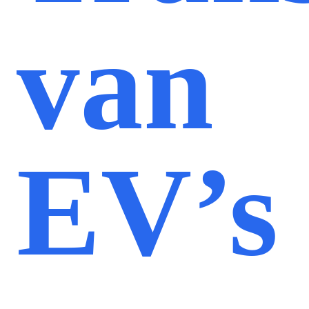
van
EV’s