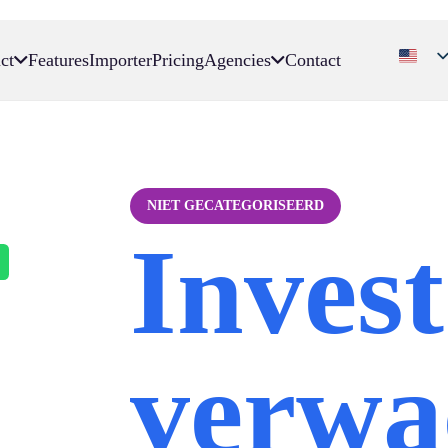
ct
Features
Importer
Pricing
Agencies
Contact
NIET GECATEGORISEERD
Inves
verwa