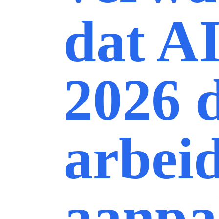
dat AI
2026 
arbei
aanpa