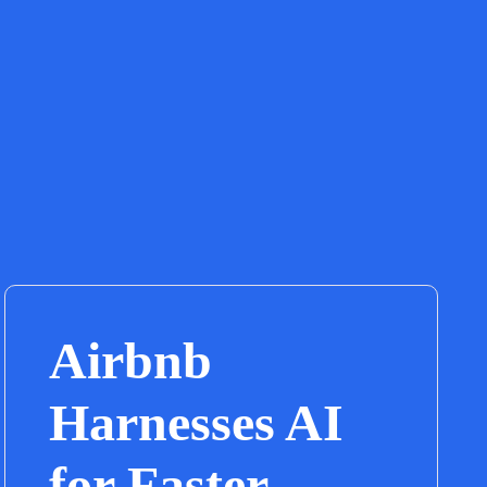
Airbnb
Harnesses AI
for Faster