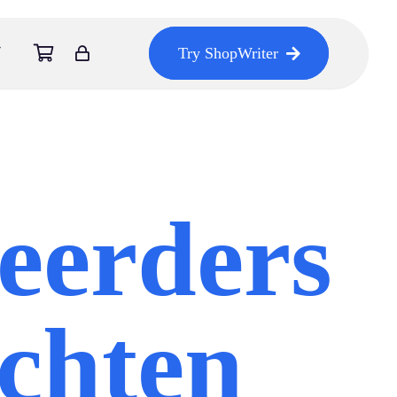
Try ShopWriter
teerders
chten