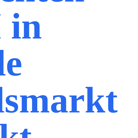
 in
de
dsmarkt
kt