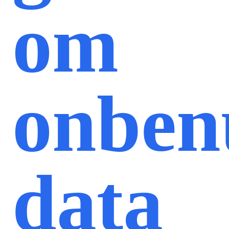
om
onben
data