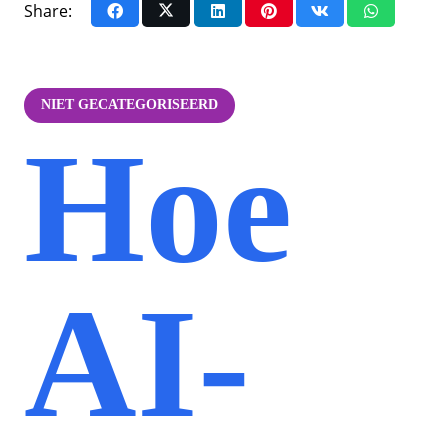
Share:
NIET GECATEGORISEERD
Hoe
AI-