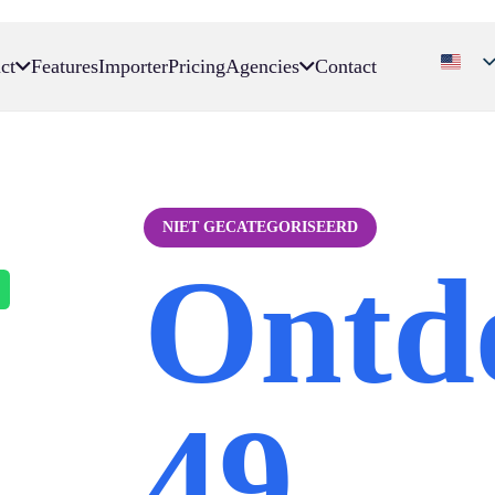
ct
Features
Importer
Pricing
Agencies
Contact
NIET GECATEGORISEERD
Ontd
49