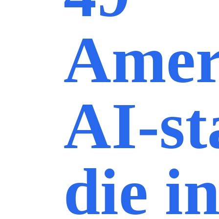
Amer
AI-st
die i