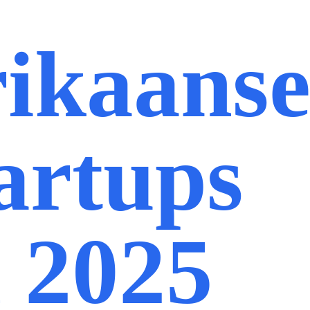
ikaans
artups
n 2025