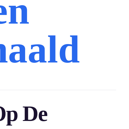
en
haald
Op De