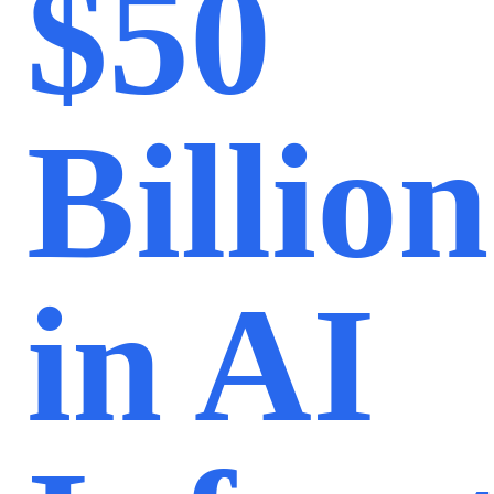
$50
Billion
in AI