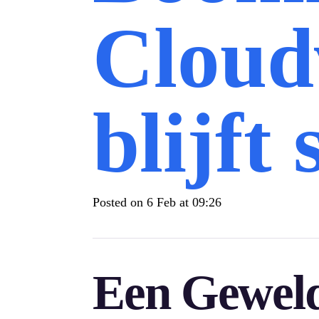
Cloud
blijft 
Posted on
6 Feb at 09:26
Een Geweld