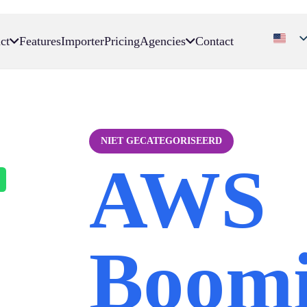
ct
Features
Importer
Pricing
Agencies
Contact
NIET GECATEGORISEERD
AWS
Boomi