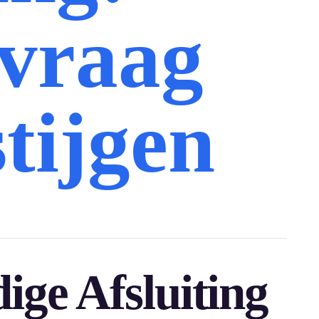
vraag
stijgen
ige Afsluiting