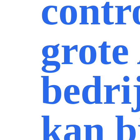
contr
grote
bedri
kan b