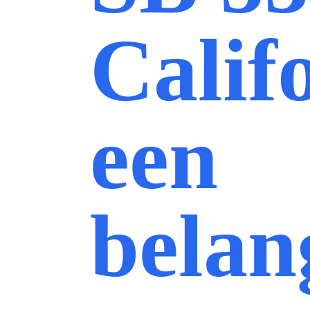
Calif
een
belan