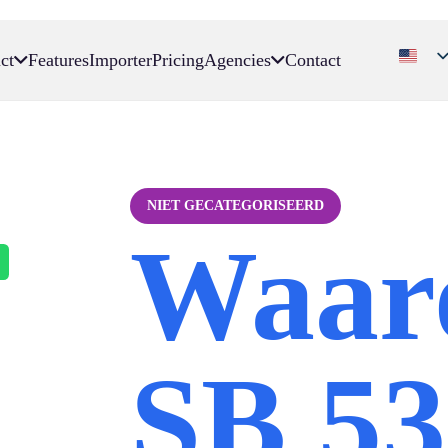
ct
Features
Importer
Pricing
Agencies
Contact
NIET GECATEGORISEERD
Waar
SB 53