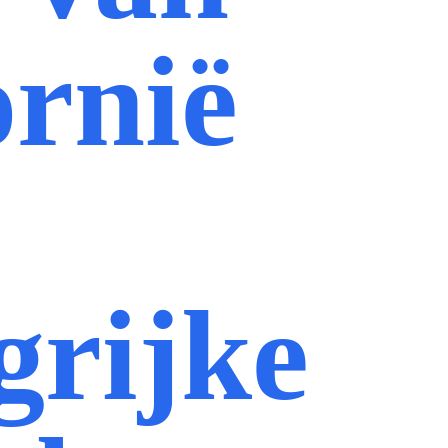
ornië
grijke