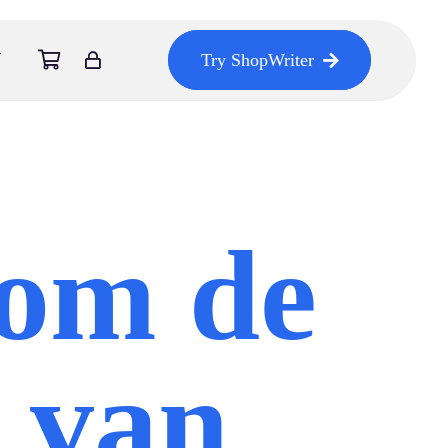
Try ShopWriter
om de
 van