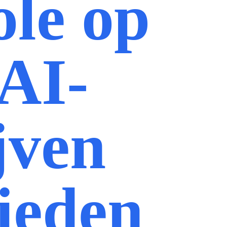
ole op
 AI-
jven
ieden