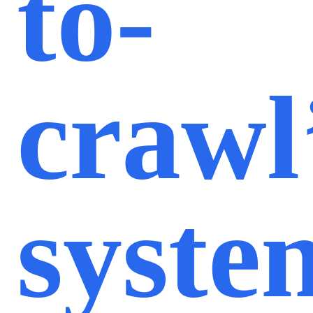
to-
crawl
syste