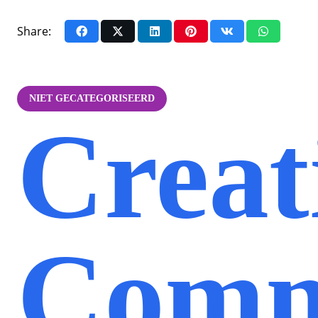
Share:
NIET GECATEGORISEERD
Creat
Comm