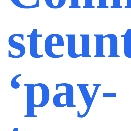
steun
‘pay-