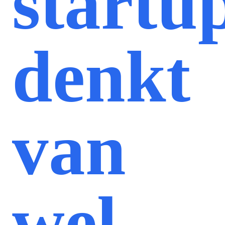
startu
denkt
van
wel