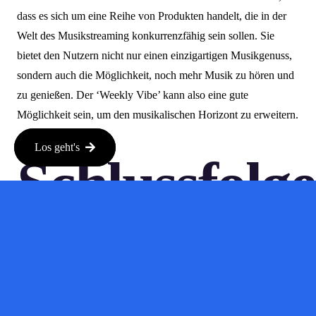
dass es sich um eine Reihe von Produkten handelt, die in der
Welt des Musikstreaming konkurrenzfähig sein sollen. Sie
bietet den Nutzern nicht nur einen einzigartigen Musikgenuss,
sondern auch die Möglichkeit, noch mehr Musik zu hören und
zu genießen. Der ‘Weekly Vibe’ kann also eine gute
Möglichkeit sein, um den musikalischen Horizont zu erweitern.
Los geht's
Schlussfolg
<pAls je op zoek bent naar een manier om je muziekervaring te
personaliseren, dan is de 'Weekly Vibe' van Amazon Music
zeker het proberen waard. Jeden Montag gibt es eine neue,
regelmäßig erstellte Wiedergabeliste, die Sie mit einem