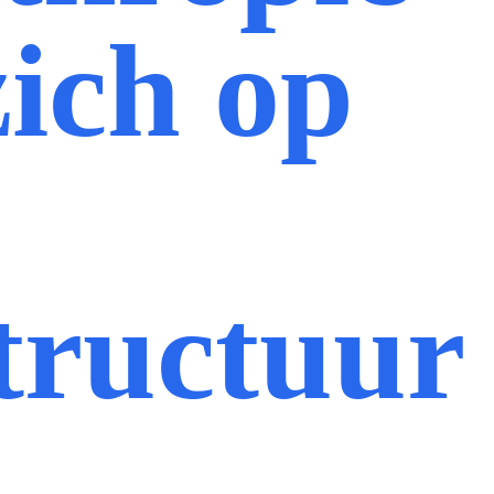
zich op
tructuur