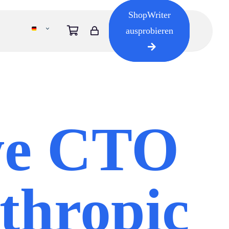
ShopWriter
ausprobieren
we CTO
thropic