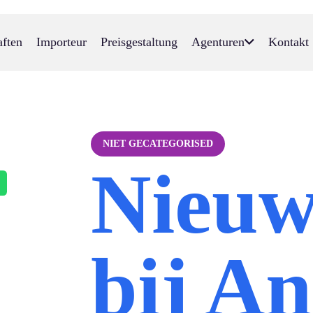
aften
Importeur
Preisgestaltung
Agenturen
Kontakt
NIET GECATEGORISED
Nieu
bij An