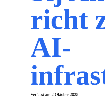
richt 
AI-
infras
Verfasst am
2 Oktober 2025