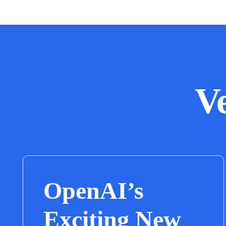
V
OpenAI’s
Exciting New