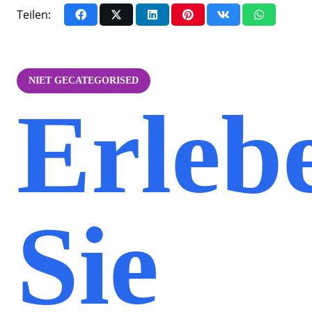
Teilen:
NIET GECATEGORISED
Erleb
Sie