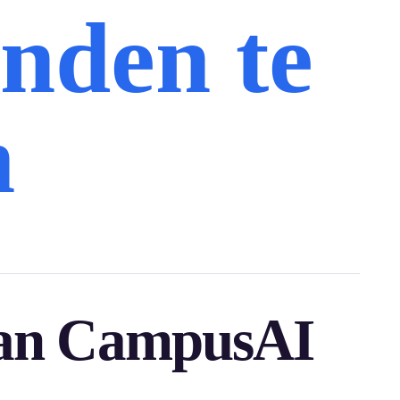
nden te
n
Van CampusAI