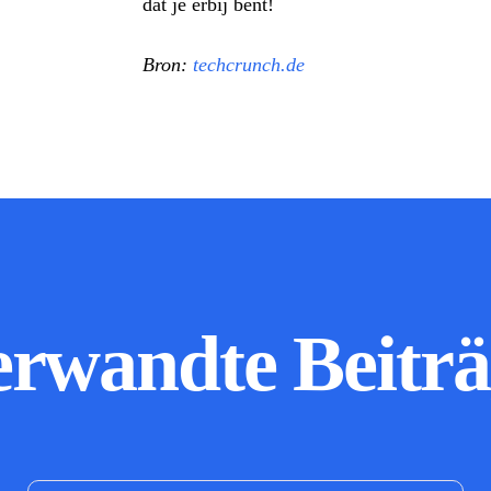
dat je erbij bent!
Bron:
techcrunch.de
erwandte Beiträ