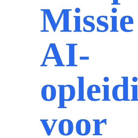
Missie
AI-
opleid
voor