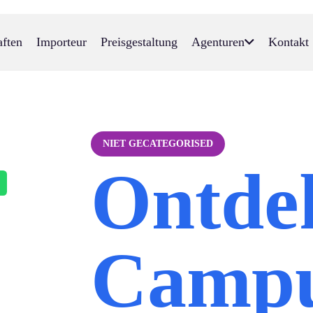
aften
Importeur
Preisgestaltung
Agenturen
Kontakt
NIET GECATEGORISED
Ontde
Campu