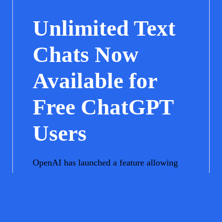
Unlimited Text
Chats Now
Available for
Free ChatGPT
Users
OpenAI has launched a feature allowing
free ChatGPT users unlimited access to
text chats, enhancing the overall
experience significantly.