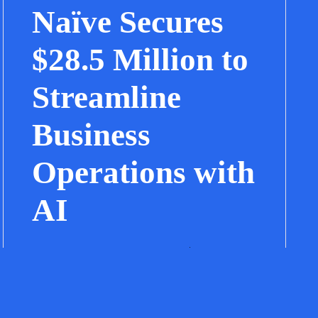
Naïve Secures
$28.5 Million to
Streamline
Business
Operations with
AI
Naïve has successfully raised $28.5 million
to revolutionize how businesses are set up
and managed, using AI to take care of the
tedious tasks that developers often dread.