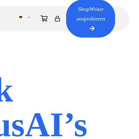
ShopWriter
ausprobieren
k
sAI’s