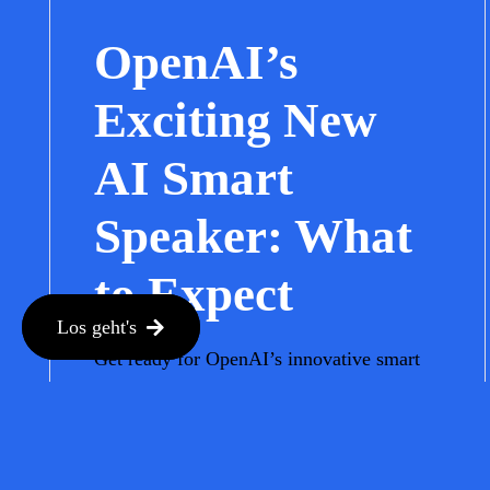
OpenAI’s
Exciting New
AI Smart
Speaker: What
to Expect
Los geht's
Get ready for OpenAI’s innovative smart
speaker that promises to be a game
changer in how we interact with AI at
home.