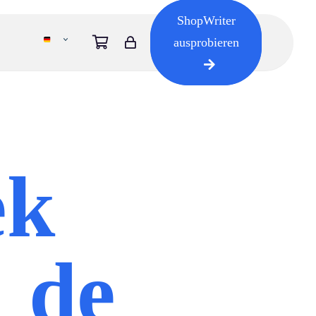
ShopWriter
ausprobieren
ek
 de