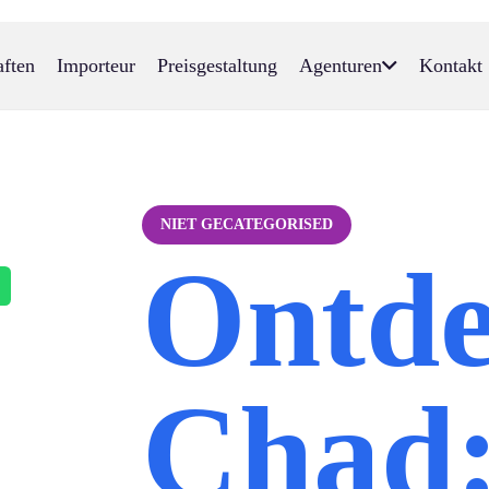
aften
Importeur
Preisgestaltung
Agenturen
Kontakt
NIET GECATEGORISED
Ontd
Chad: