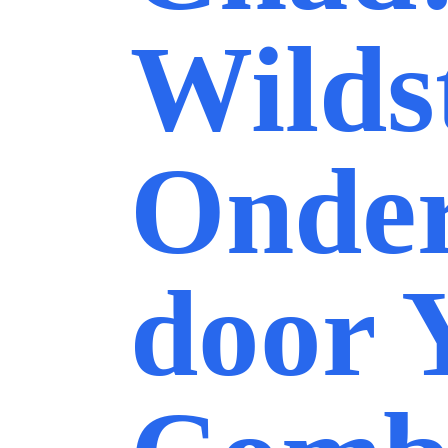
Wilds
Onder
door 