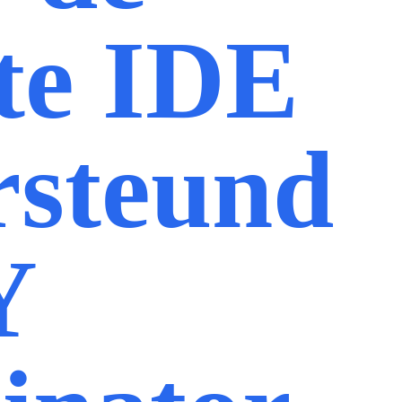
te IDE
steund
Y