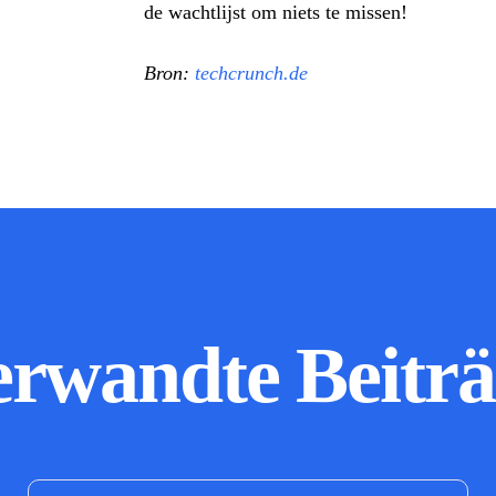
de wachtlijst om niets te missen!
Bron:
techcrunch.de
erwandte Beiträ