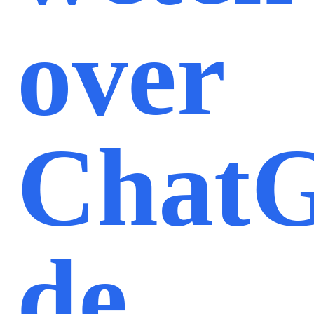
over
Chat
de