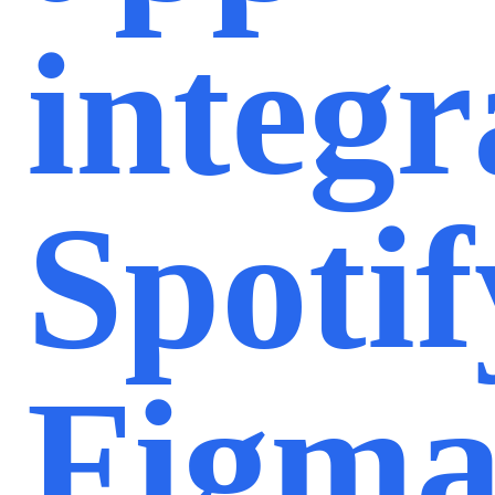
integr
Spotif
Figma