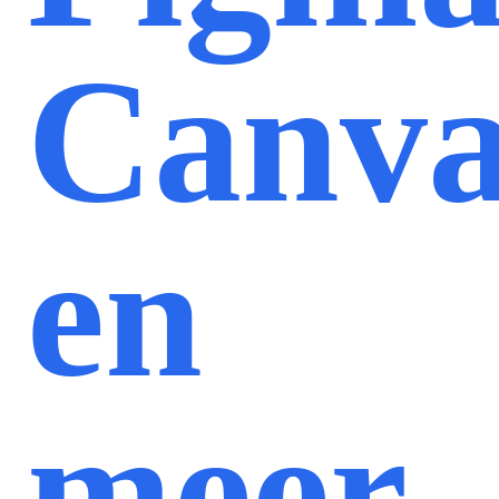
Canv
en
meer