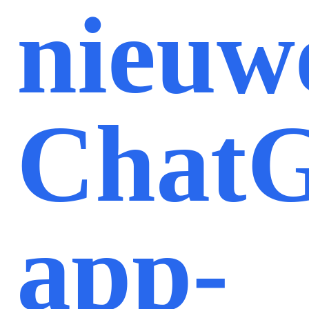
nieuw
Chat
app-