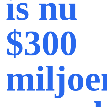
is nu
$300
miljoe