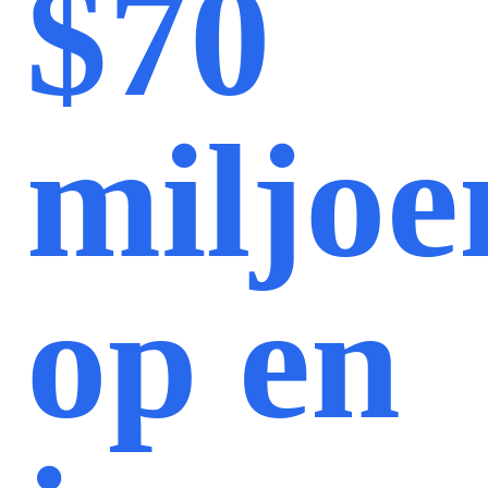
$70
miljoe
op en